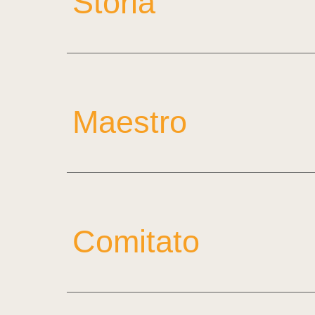
Storia
Maestr
o
Comitato