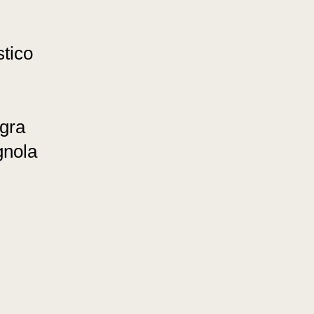
stico
gra
gnola