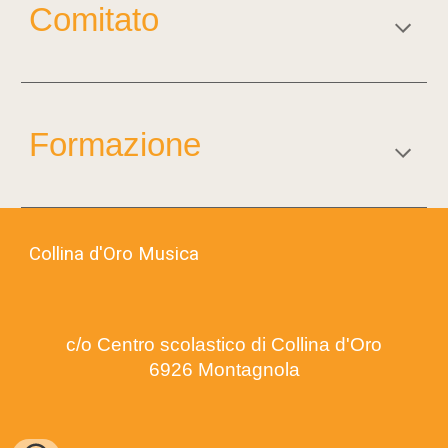
Comitato
Formazione
Collina d'Oro Musica
c/o Centro scolastico di Collina d'Oro
6926 Montagnola